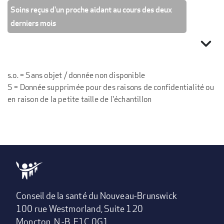
Soins reçus d'un proche aidant au cours des deux
derniers mois
expand_more
s.o. = Sans objet / donnée non disponible
S = Donnée supprimée pour des raisons de confidentialité ou
en raison de la petite taille de l'échantillon
Conseil de la santé du Nouveau-Brunswick
100 rue Westmorland, Suite 120
Moncton, N.-B. E1C 0G1