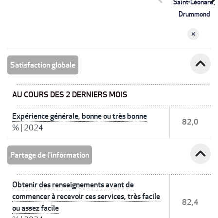
Saint-Léonard,
Drummond
expand_less
Satisfaction globale
AU COURS DES 2 DERNIERS MOIS
Expérience générale, bonne ou très bonne
82,0
%
|
2024
expand_less
Partage de l'information
Obtenir des renseignements avant de
commencer à recevoir ces services, très facile
82,4
ou assez facile