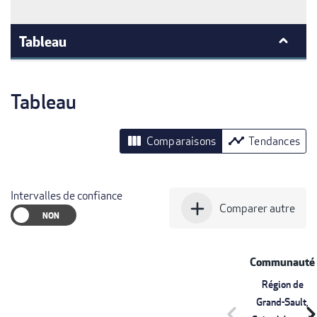
Tableau
Tableau
view_column
timeline
Comparaisons
Tendances
Intervalles de confiance
add
Comparer autre
Communauté
Région de
Grand-Sault,
chevron_left
chevron_r