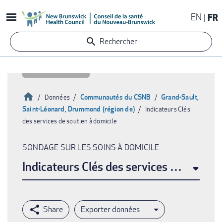
Aller
EN
FR
au
contenu
Rechercher
principal
Accueil
Communautés du CSNB
Grand-Sault,
Données
Saint-Léonard, Drummond (région de)
Indicateurs Clés
Fil
des services de soutien à domicile
d'Ariane
SONDAGE SUR LES SOINS À DOMICILE
Indicateurs Clés des services de soutien
Exporter données