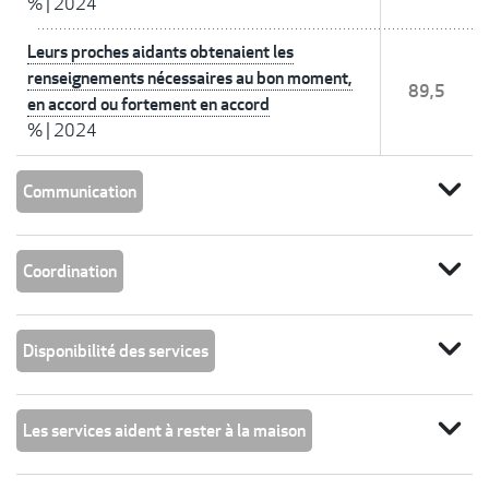
%
|
2024
Leurs proches aidants obtenaient les
renseignements nécessaires au bon moment,
89,5
en accord ou fortement en accord
%
|
2024
expand_more
Communication
expand_more
Coordination
expand_more
Disponibilité des services
expand_more
Les services aident à rester à la maison