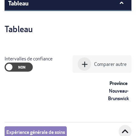
Tableau
Tableau
Intervalles de confiance
add
Comparer autre
Province
Nouveau-
Brunswick
expand_less
Expérience générale de soins