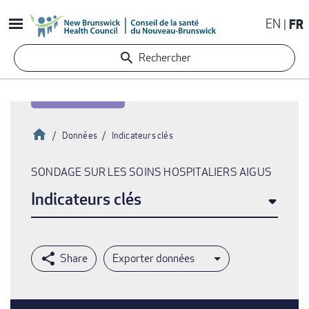
Aller
EN
FR
au
contenu
Rechercher
principal
Accueil
Données
Indicateurs clés
Fil
SONDAGE SUR LES SOINS HOSPITALIERS AIGUS
d'Ariane
Indicateurs clés
Exporter données