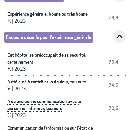
Expérience générale, bonne ou très bonne
79,9
%
|
2023
expand_less
Facteurs décisifs pour l'expérience générale
Cet hôpital se préoccupait de sa sécurité,
certainement
76,4
%
|
2023
A été aidé à contrôler la douleur, toujours
74,5
%
|
2023
A eu une bonne communication avec le
personnel infirmier, toujours
72,6
%
|
2023
Communication de l'information sur l'état de