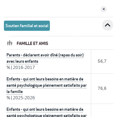
expand_less
Soutien familial et social
FAMILLE ET AMIS
Parents - déclarent avoir dîné (repas du soir)
avec leurs enfants
56,7
%
|
2016-2017
Enfants - qui ont leurs besoins en matière de
santé psychologique pleinement satisfaits par
76,6
la famille
%
|
2025-2026
Enfants - qui ont leurs besoins en matière de
santé psychologique pleinement satisfaits par