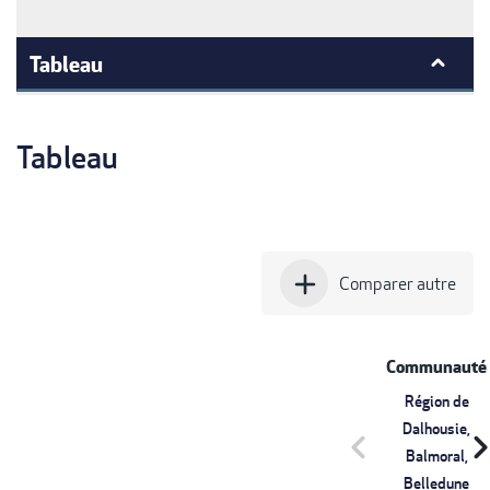
Tableau
Tableau
add
Comparer autre
Communauté
Région de
Dalhousie,
chevron_left
chevron_r
Balmoral,
Belledune