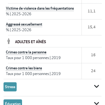
Victime de violence dans les fréquentations
11,1
%
|
2025-2026
Aggressé sexuellement
15,4
%
|
2025-2026
ADULTES ET AÎNÉS
Crimes contre la personne
16
Taux pour 1 000 personnes
|
2019
Crimes contre les biens
24
Taux pour 1 000 personnes
|
2019
expand_more
Stress
expand_more
Éducation