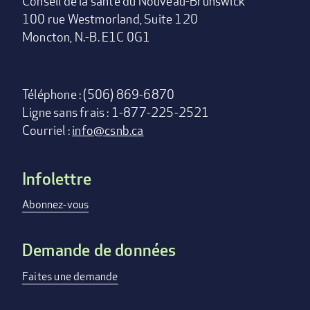
Conseil de la santé du Nouveau-Brunswick
100 rue Westmorland, Suite 120
Moncton, N.-B. E1C 0G1
Téléphone : (506) 869-6870
Ligne sans frais : 1-877-225-2521
Courriel :
info@csnb.ca
Infolettre
Footer
menu
Abonnez-vous
Demande de données
Faites une demande