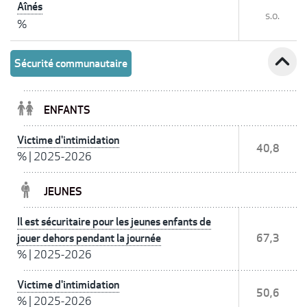
Aînés
s.o.
%
expand_less
Sécurité communautaire
ENFANTS
Victime d'intimidation
40,8
%
|
2025-2026
JEUNES
Il est sécuritaire pour les jeunes enfants de
jouer dehors pendant la journée
67,3
%
|
2025-2026
Victime d'intimidation
50,6
%
|
2025-2026