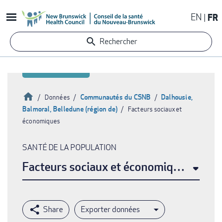
Aller
EN
FR
au
contenu
Rechercher
principal
Accueil
Communautés du CSNB
Dalhousie,
Données
Balmoral, Belledune (région de)
Facteurs sociaux et
Fil
économiques
d'Ariane
SANTÉ DE LA POPULATION
Facteurs sociaux et économiques
Exporter données