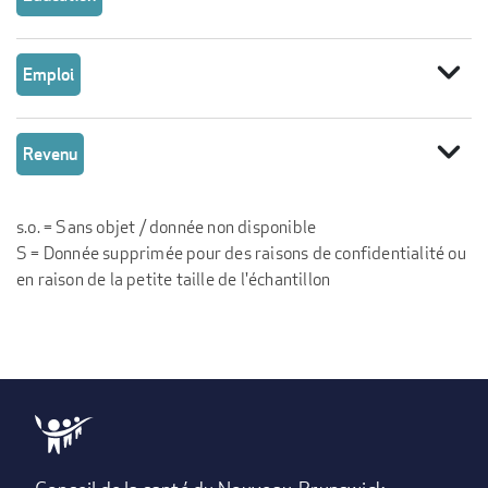
expand_more
Emploi
expand_more
Revenu
s.o. = Sans objet / donnée non disponible
S = Donnée supprimée pour des raisons de confidentialité ou
en raison de la petite taille de l'échantillon