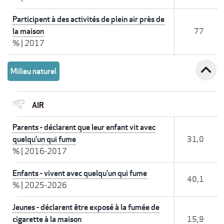
Participent à des activités de plein air près de
la maison
77
%
|
2017
expand_less
Milieu naturel
AIR
Parents - déclarent que leur enfant vit avec
quelqu'un qui fume
31,0
%
|
2016-2017
Enfants - vivent avec quelqu'un qui fume
40,1
%
|
2025-2026
Jeunes - déclarent être exposé à la fumée de
cigarette à la maison
15,9