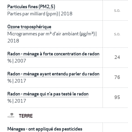
Particules fines (PM2,5)
s.o.
Parties par milliard (ppm)
|
2018
Ozone troposphérique
Microgrammes par m³ d'air ambiant (µg/m³)
|
s.o.
2018
Radon - ménage à forte concentration de radon
24
%
|
2007
Radon - ménage ayant entendu parler du radon
76
%
|
2017
Radon - ménage qui n'a pas testé le radon
95
%
|
2017
TERRE
Ménages - ont appliqué des pesticides