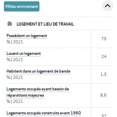
expand_less
Milieu environnant
LOGEMENT ET LIEU DE TRAVAIL
Possèdent un logement
75
%
|
2021
Louent un logement
24
%
|
2021
Habitent dans un logement de bande
1,3
%
|
2021
Logements occupés ayant besoin de
réparations majeures
8,6
%
|
2021
Logements occupés construits avant 1960
32