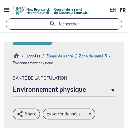
Aller
EN
FR
au
contenu
Rechercher
principal
Accueil
Zones de santé
Zone de santé 5
Données
Environnement physique
Fil
d'Ariane
SANTÉ DE LA POPULATION
Environnement physique
Exporter données