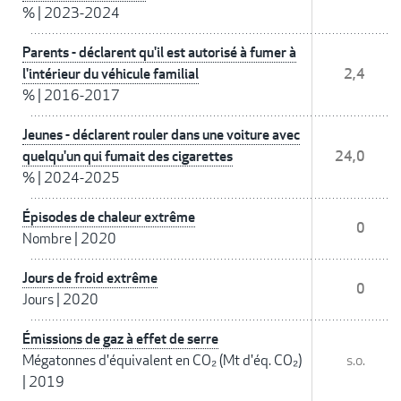
%
|
2023-2024
Parents - déclarent qu'il est autorisé à fumer à
l'intérieur du véhicule familial
2,4
%
|
2016-2017
Jeunes - déclarent rouler dans une voiture avec
quelqu'un qui fumait des cigarettes
24,0
%
|
2024-2025
Épisodes de chaleur extrême
0
Nombre
|
2020
Jours de froid extrême
0
Jours
|
2020
Émissions de gaz à effet de serre
Mégatonnes d'équivalent en CO₂ (Mt d'éq. CO₂)
s.o.
|
2019