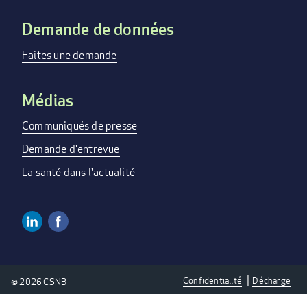
Demande de données
Faites une demande
Médias
Communiqués de presse
Demande d'entrevue
La santé dans l'actualité
Linkedin
Facebook
Social
Media
Confidentialité
Décharge
© 2026 CSNB
Links
Privacy