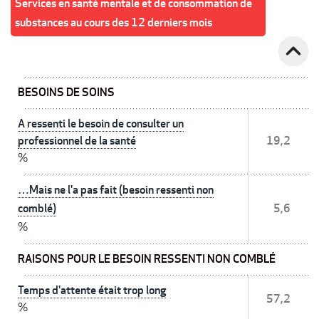
Services en santé mentale et de consommation de
substances au cours des 12 derniers mois
expand_less
BESOINS DE SOINS
A ressenti le besoin de consulter un
professionnel de la santé
19,2
%
…Mais ne l'a pas fait (besoin ressenti non
comblé)
5,6
%
RAISONS POUR LE BESOIN RESSENTI NON COMBLÉ
Temps d'attente était trop long
57,2
%