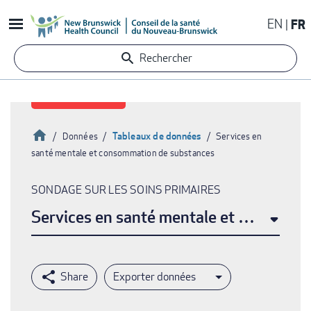
Aller
EN
FR
au
contenu
Rechercher
principal
Accueil
Tableaux de données
Données
Services en
santé mentale et consommation de substances
Fil
d'Ariane
SONDAGE SUR LES SOINS PRIMAIRES
Services en santé mentale et consomm
Exporter données