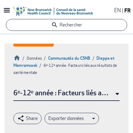
Aller
EN
FR
au
contenu
Rechercher
principal
Accueil
Communautés du CSNB
Dieppe et
Données
Memramcook
6ᵉ-12ᵉ année : Facteurs liés aux résultats de
Fil
santé mentale
d'Ariane
6ᵉ-12ᵉ année : Facteurs liés aux résult
Exporter données