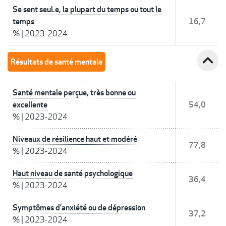
Se sent seul.e, la plupart du temps ou tout le
temps
16,7
%
|
2023-2024
expand_less
Résultats de santé mentale
Santé mentale perçue, très bonne ou
excellente
54,0
%
|
2023-2024
Niveaux de résilience haut et modéré
77,8
%
|
2023-2024
Haut niveau de santé psychologique
36,4
%
|
2023-2024
Symptômes d’anxiété ou de dépression
37,2
%
|
2023-2024