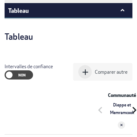
Tableau
Tableau
Intervalles de confiance
add
Comparer autre
Communauté
Dieppe et
chevron_left
chevron_r
Memramcook