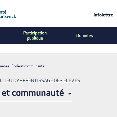
Infolettre
Contac
Participation
Us
Données
publique
Menu
 année : École et communauté
MILIEU D’APPRENTISSAGE DES ÉLÈVES
le et communauté