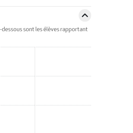
expand_less
Ci-dessous sont les élèves rapportant