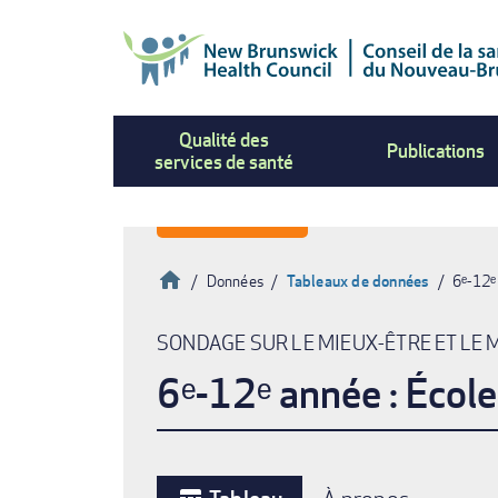
Aller
au
contenu
principal
Qualité des
Publications
services de santé
Accueil
Données
Tableaux de données
6ᵉ-12ᵉ
Fil
SONDAGE SUR LE MIEUX-ÊTRE ET LE 
d'Ariane
6ᵉ-12ᵉ année : Éco