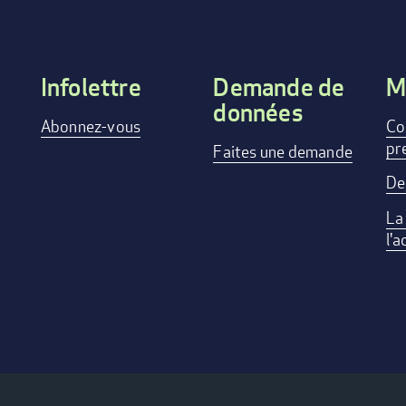
Infolettre
Demande de
M
données
Footer
Abonnez-vous
Co
pr
menu
Faites une demande
De
La
l'a