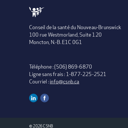
Conseil de la santé du Nouveau-Brunswick
100 rue Westmorland, Suite 120
Moncton, N.-B. E1C 0G1
Téléphone : (506) 869-6870
Ligne sans frais : 1-877-225-2521
Courriel :
info@csnb.ca
Linkedin
Facebook
Social
Media
© 2026 CSNB