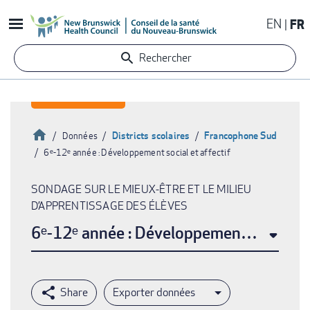
Aller
EN
FR
au
contenu
Rechercher
principal
Accueil
Districts scolaires
Francophone Sud
Données
6ᵉ-12ᵉ année : Développement social et affectif
Fil
d'Ariane
SONDAGE SUR LE MIEUX-ÊTRE ET LE MILIEU
D’APPRENTISSAGE DES ÉLÈVES
6ᵉ-12ᵉ année : Développement social et 
Exporter données