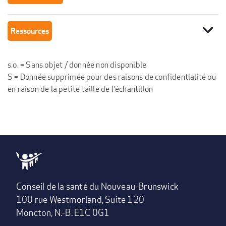
expand_more
Ressources
s.o. = Sans objet / donnée non disponible
S = Donnée supprimée pour des raisons de confidentialité ou
en raison de la petite taille de l'échantillon
Conseil de la santé du Nouveau-Brunswick
100 rue Westmorland, Suite 120
Moncton, N.-B. E1C 0G1