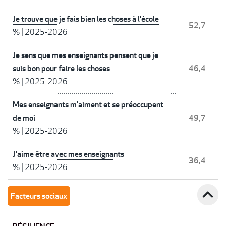
Je trouve que je fais bien les choses à l'école
52,7
%
|
2025-2026
Je sens que mes enseignants pensent que je
suis bon pour faire les choses
46,4
%
|
2025-2026
Mes enseignants m'aiment et se préoccupent
de moi
49,7
%
|
2025-2026
J'aime être avec mes enseignants
36,4
%
|
2025-2026
expand_less
Facteurs sociaux