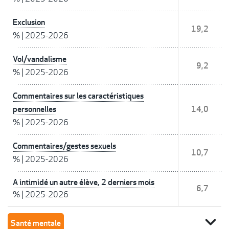
Exclusion
19,2
%
|
2025-2026
Vol/vandalisme
9,2
%
|
2025-2026
Commentaires sur les caractéristiques
personnelles
14,0
%
|
2025-2026
Commentaires/gestes sexuels
10,7
%
|
2025-2026
A intimidé un autre élève, 2 derniers mois
6,7
%
|
2025-2026
expand_more
Santé mentale