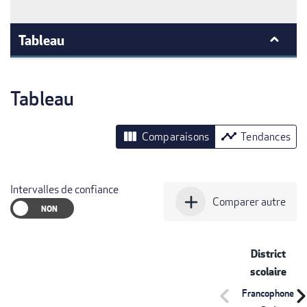
Tableau
Tableau
view_column
timeline
Comparaisons
Tendances
Intervalles de confiance
add
Comparer autre
District
scolaire
chevron_left
chevron_r
Francophone