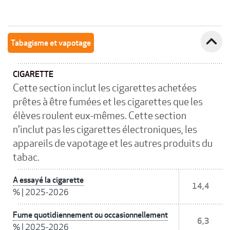
expand_less
Tabagisme et vapotage
CIGARETTE
Cette section inclut les cigarettes achetées
prêtes à être fumées et les cigarettes que les
élèves roulent eux-mêmes. Cette section
n'inclut pas les cigarettes électroniques, les
appareils de vapotage et les autres produits du
tabac.
A essayé la cigarette
14,4
%
|
2025-2026
Fume quotidiennement ou occasionnellement
6,3
%
|
2025-2026