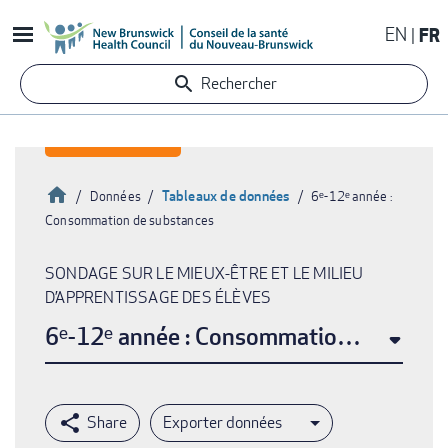
Aller
EN
FR
au
contenu
Rechercher
principal
Accueil
Tableaux de données
Données
6ᵉ-12ᵉ année :
Consommation de substances
Fil
d'Ariane
SONDAGE SUR LE MIEUX-ÊTRE ET LE MILIEU
D’APPRENTISSAGE DES ÉLÈVES
6ᵉ-12ᵉ année : Consommation de subst
Exporter données