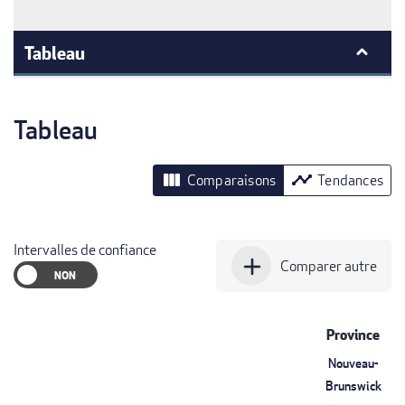
Tableau
Tableau
view_column
timeline
Comparaisons
Tendances
Intervalles de confiance
add
Comparer autre
Province
Nouveau-
Brunswick