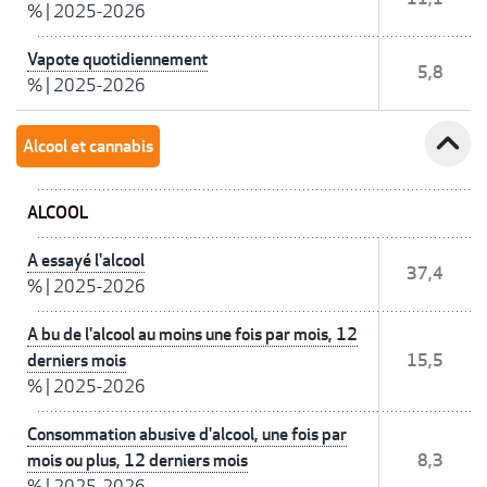
%
|
2025-2026
Vapote quotidiennement
5,8
%
|
2025-2026
expand_less
Alcool et cannabis
ALCOOL
A essayé l'alcool
37,4
%
|
2025-2026
A bu de l'alcool au moins une fois par mois, 12
derniers mois
15,5
%
|
2025-2026
Consommation abusive d'alcool, une fois par
mois ou plus, 12 derniers mois
8,3
%
|
2025-2026