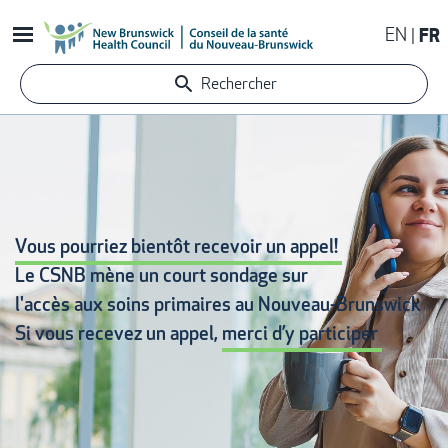
Aller
EN
FR
au
contenu
Rechercher
principal
Vous pourriez bientôt recevoir un appel!
Le CSNB mène un court sondage sur
l'accès aux soins primaires
au Nouveau-Brunswick
Si vous recevez un appel,
merci d’y participer