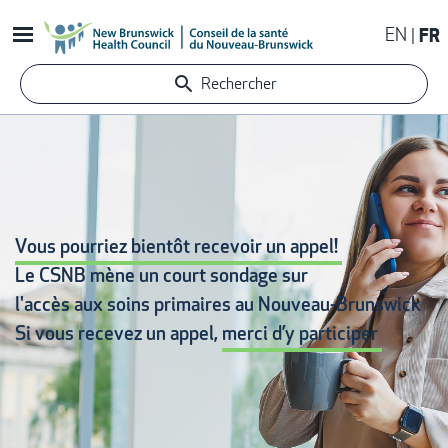
Aller
EN
FR
au
contenu
Rechercher
principal
Vous pourriez bientôt recevoir un appel!
Le CSNB mène un court sondage sur
l'accès aux soins primaires
au Nouveau-Brunswick
Si vous recevez un appel,
merci d’y participer