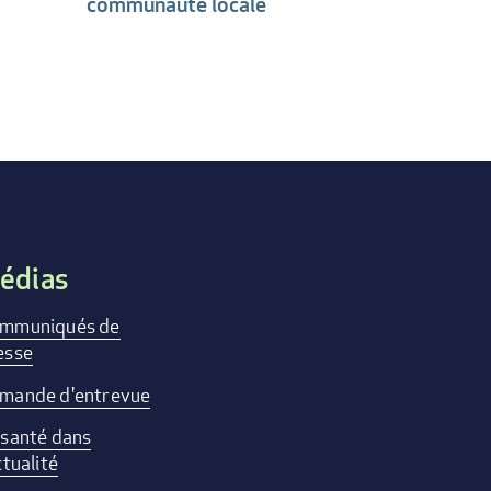
communauté locale
édias
mmuniqués de
esse
mande d'entrevue
 santé dans
ctualité