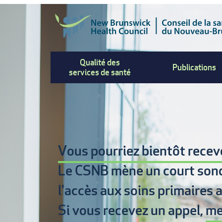
Aller
au
contenu
principal
Qualité des
Publications
services de santé
Vous pourriez bientôt recevo
Le CSNB mène un court son
l'accès aux soins primaires
a
Si vous recevez un appel,
me