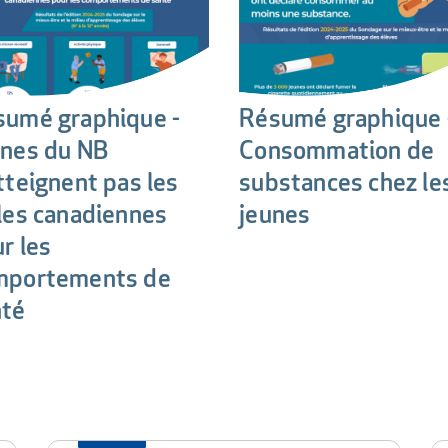
sumé graphique -
Résumé graphique 
unes du NB
Consommation de
tteignent pas les
substances chez le
les canadiennes
jeunes
r les
mportements de
nté