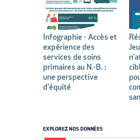
Infographie - Accès et
Ré
expérience des
Je
services de soins
n'a
primaires au N.-B. :
cib
une perspective
pou
d'équité
co
sa
EXPLOREZ NOS DONNÉES