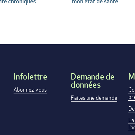
nté chroniques
mon état de santé
Infolettre
Demande de
M
données
FOOTER
Abonnez-vous
Co
pr
Faites une demande
MENU
De
La
l'a