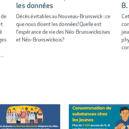
les données
B.
l de
Décès évitables au Nouveau-Brunswick : ce
Cet
et
que nous disent les données! Quelle est
com
é
l'espérance de vie des Néo-Brunswickoises
jeu
ges
et Néo-Brunswickois?
phy
con
u…