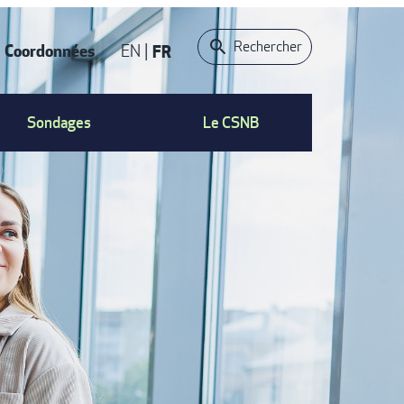
Rechercher
Coordonnées
EN
FR
ACT
Sondages
Le CSNB