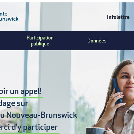
Infolettre
CONT
Participation
Données
US
publique
MENU
ir un appel!
dage sur
u Nouveau-Brunswick
rci d’y participer