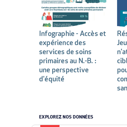
Infographie - Accès et
Ré
expérience des
Je
services de soins
n'a
primaires au N.-B. :
cib
une perspective
pou
d'équité
co
sa
EXPLOREZ NOS DONNÉES