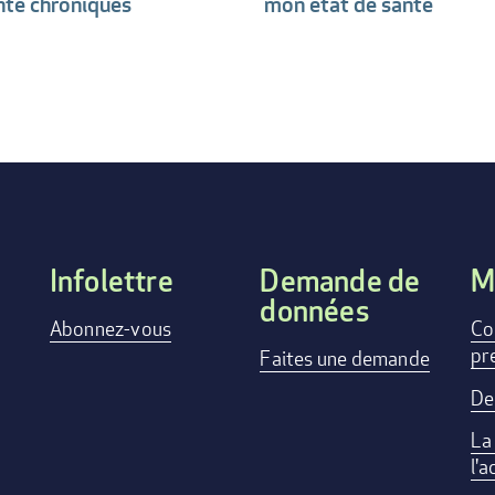
nté chroniques
mon état de santé
Infolettre
Demande de
M
données
FOOTER
Abonnez-vous
Co
pr
Faites une demande
MENU
De
La
l'a