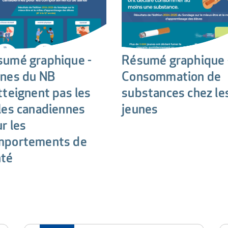
sumé graphique -
Résumé graphique 
unes du NB
Consommation de
tteignent pas les
substances chez le
les canadiennes
jeunes
r les
mportements de
nté