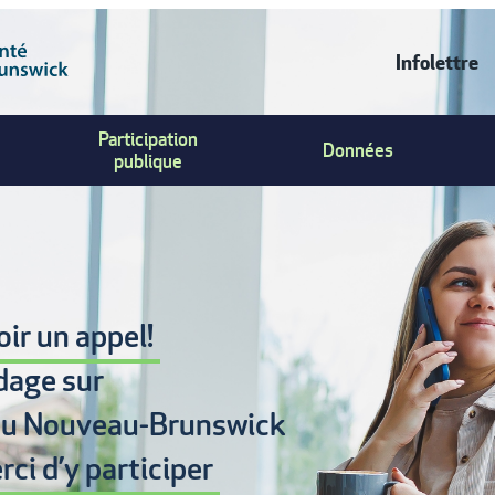
Infolettre
CONT
Participation
Données
US
publique
MENU
ir un appel!
dage sur
u Nouveau-Brunswick
rci d’y participer