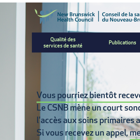
Aller
au
contenu
principal
Qualité des
Publications
services de santé
Vous pourriez bientôt recevo
Le CSNB mène un court son
l'accès aux soins primaires
a
Si vous recevez un appel,
me