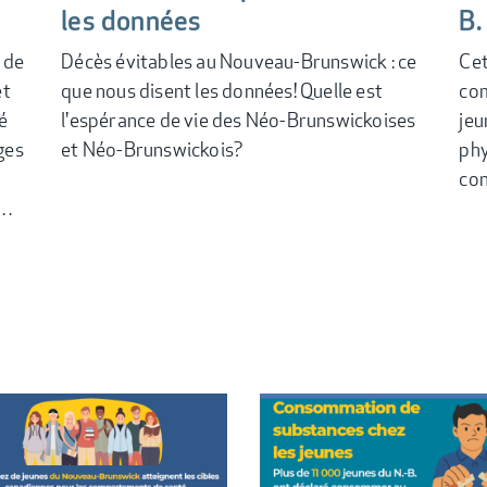
les données
B.
l de
Décès évitables au Nouveau-Brunswick : ce
Cet
et
que nous disent les données! Quelle est
com
é
l'espérance de vie des Néo-Brunswickoises
jeu
ges
et Néo-Brunswickois?
phy
con
u…