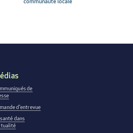
communauté locale
édias
mmuniqués de
esse
mande d'entrevue
 santé dans
ctualité