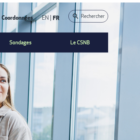
Rechercher
Coordonnées
EN
FR
ACT
Sondages
Le CSNB